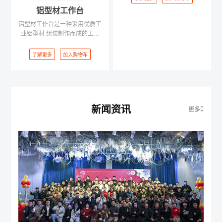
铝型材工作台
铝型材工作台是一种采用优质工
业铝型材 组装制作而成的工作
台，具有高连接强 度、拆装方
便、坚固耐用等特点。
了解更多
加入购物车
新闻资讯
更多