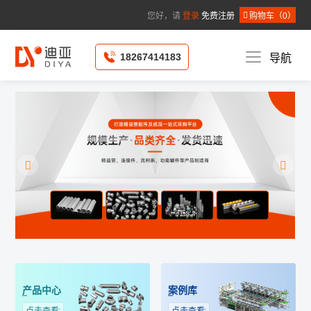
您好，请
登录
免费注册
购物车（
0
）
18267414183
导航
产品中心
案例库