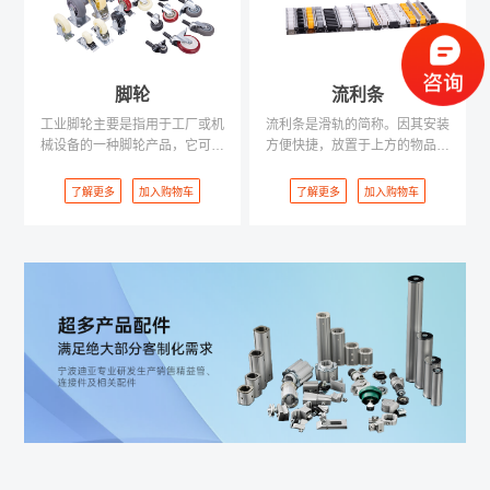
*
您的电话
正在开发中， 敬请期待……
*
电子邮箱
脚轮
流利条
工业脚轮主要是指用于工厂或机
流利条是滑轨的简称。因其安装
械设备的一种脚轮产品，它可以
方便快捷，放置于上方的物品运
选用高级进口增强尼龙
行流畅利索，顾名思义称为流利
*
公司名称
（PA6）、超级聚氨酯、橡胶制
条。其多用于车间物料架等使用
了解更多
加入购物车
了解更多
加入购物车
成的单轮，产品整体整具有很高
其他登录方式
的抗冲击性和强度
确认提交
手机号登录
下次自动登录