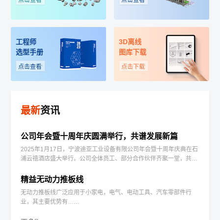
点击查看
点击查看
《迪亚画册》
《产品3D模型合集》
《LCIA低成本自动化样册》
工程师
3D离线
选型手册
图库下载
点击查看
点击下载
公司简介
招贤纳士
新闻资讯
最新
资讯
公司年会暨十周年庆圆满举行，共谱发展新篇
2025年1月17日，宁波迪亚工业设备有限公司年会暨十周年庆典在石
浦云禧酒店盛大举行。公司全体员工、部分合作伙伴齐聚一堂，共同
回顾十年发展历程，展望未来新征程……
精益无动力推板线
无动力推板线广泛应用于小家电，电气、电动工具、汽车零部件行
业，其主要优势有……