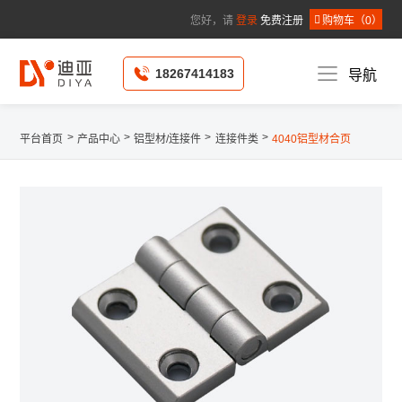
您好，请
登录
免费注册
购物车（
0
）
*
公司名称 :
*
姓名 :
18267414183
导航
*
手机 :
固定电话 :
个人邮箱 :
请选择省
/
*
所在地区 :
请选择市
/
请选择县
*
详细地址 :
>
>
>
>
平台首页
产品中心
铝型材/连接件
连接件类
4040铝型材合页
*
所在职位 :
请选择申请人职位
提
取 消
交