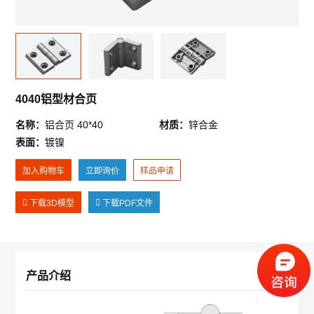
《迪亚画册》
《产品3D模型合集》
《LCIA低成本自动化样册》
4040铝型材合页
*
反馈(投诉)内容
公司简介
招贤纳士
新闻资讯
名称：
铝合页 40*40
材质：
锌合金
注册账号点这里
登录
表面：
镀镍
微信登录
账号登录
加入购物车
立即询价
样品申请
*
您的姓名
请使用微信扫码登录
下载3D模型
下载PDF文件
*
您的电话
正在开发中， 敬请期待……
产品介绍
*
电子邮箱