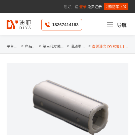
您好，请
登录
免费注册
购物车（
0
）
*
公司名称 :
*
姓名 :
18267414183
导航
*
手机 :
固定电话 :
个人邮箱 :
请选择省
/
*
所在地区 :
请选择市
/
请选择县
*
详细地址 :
>
>
>
>
平台首页
产品中心
第三代功能辅件
滑动类辅件
直线滑套 DYE28-L100D
*
所在职位 :
请选择申请人职位
提
取 消
交