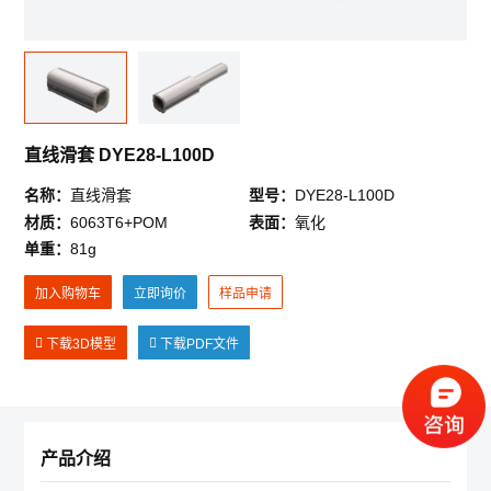
《迪亚画册》
《产品3D模型合集》
《LCIA低成本自动化样册》
*
反馈(投诉)内容
直线滑套 DYE28-L100D
公司简介
招贤纳士
新闻资讯
注册账号点这里
登录
名称：
直线滑套
型号：
DYE28-L100D
材质：
6063T6+POM
表面：
氧化
微信登录
账号登录
单重：
81g
*
您的姓名
请使用微信扫码登录
加入购物车
立即询价
样品申请
下载3D模型
下载PDF文件
*
您的电话
正在开发中， 敬请期待……
*
电子邮箱
产品介绍