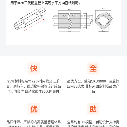
用于Φ28三代精益管上实现水平方向直线滑动。
*
公司名称
其他登录方式
确认提交
手机号登录
下次自动登录
95%材料标准件72小时内发货
工作
品类齐全，整站SKU3000+
涵盖行
台、周转车、线边物料架等设计成品
业内30大类
非标来图定制成品类产
7天内交付
自动化线体30天内交付
品
品质保障、严格的内部质量管理体系
全系均有3D模型，辅助设计支持提