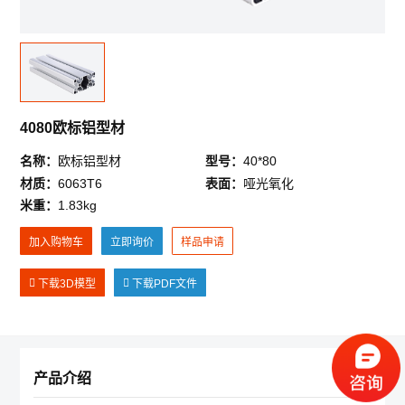
《迪亚画册》
《产品3D模型合集》
《LCIA低成本自动化样册》
4080欧标铝型材
公司简介
招贤纳士
新闻资讯
*
反馈(投诉)内容
名称：
欧标铝型材
型号：
40*80
材质：
6063T6
表面：
哑光氧化
注册账号点这里
登录
米重：
1.83kg
微信登录
账号登录
加入购物车
立即询价
样品申请
*
您的姓名
请使用微信扫码登录
下载3D模型
下载PDF文件
*
您的电话
正在开发中， 敬请期待……
产品介绍
*
电子邮箱