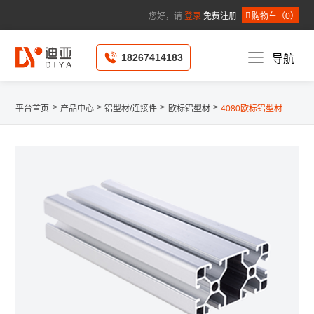
您好，请
登录
免费注册
购物车（
0
）
*
公司名称 :
*
姓名 :
18267414183
导航
*
手机 :
固定电话 :
个人邮箱 :
请选择省
/
*
所在地区 :
请选择市
/
请选择县
*
详细地址 :
>
>
>
>
平台首页
产品中心
铝型材/连接件
欧标铝型材
4080欧标铝型材
*
所在职位 :
请选择申请人职位
提
取 消
交