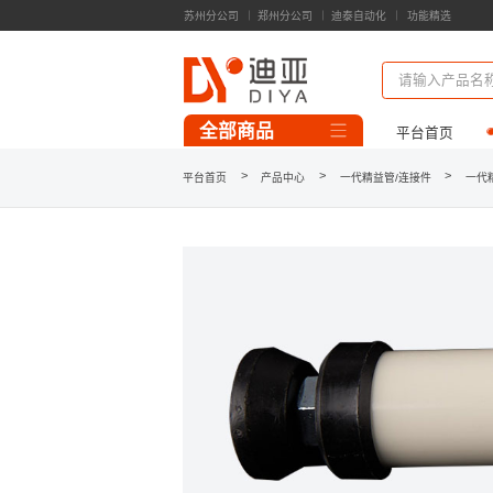
苏州分公司
郑州分公司
迪泰自动化
功能精选
精益管零部件
精益工装模组
输送线模组
全部商品
平台首页
一代精益管/连接件
>
>
>
平台首页
产品中心
一代精益管/连接件
一代
3D模型库下载
案例库
第三代精益管
第三代功能辅件
铝型材/连接件
台面板/工装板
脚轮/地脚/牵引
流利条/接头
看板/标识牌
工作台/周转车/料架
精益柔性线
自动化类线体