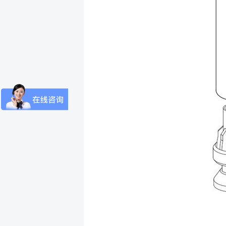
*
反馈(
*
您的
*
电子