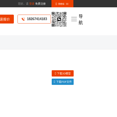
您好，请
登录
免费注册
购物车（
0
）
导
18267414183
速报价
航
化样册》
新闻资讯
下载3D模型
下载PDF文件