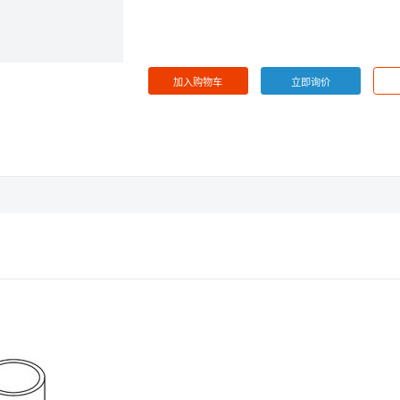
*
所在职位 :
请选择申请人职位
提 交
取 消
加入购物车
立即询价