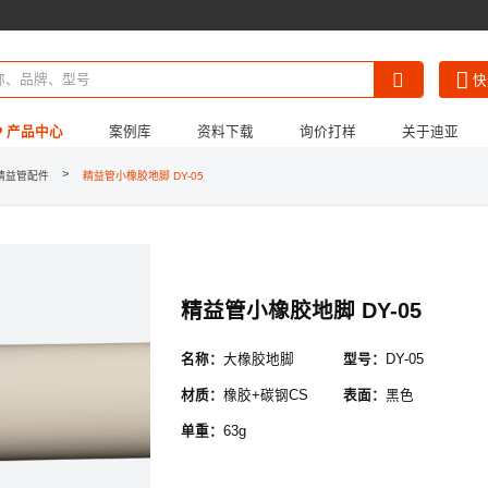
快
产品中心
案例库
资料下载
询价打样
关于迪亚
*
公司名称 :
>
精益管配件
精益管小橡胶地脚 DY-05
《迪亚画册》
《产品3D模型合集》
公司简介
《LCIA低成本自动
招贤纳士
*
姓名 :
*
手机 :
精益管小橡胶地脚 DY-05
固定电话 :
名称：
大橡胶地脚
型号：
DY-05
个人邮箱 :
材质：
橡胶+碳钢CS
表面：
黑色
/
/
请选择省
请选择市
请选择县
*
所在地区 :
单重：
63g
*
详细地址 :