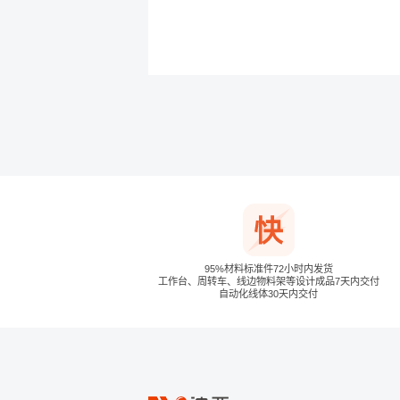
95%材料标准件72小时内发货
工作台、周转车、线边物料架等设计成品7天内交付
自动化线体30天内交付