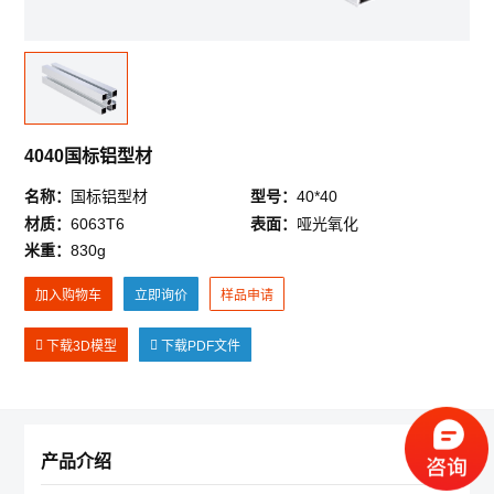
《迪亚画册》
《产品3D模型合集》
《LCIA低成本自动化样册》
4040国标铝型材
公司简介
招贤纳士
新闻资讯
*
反馈(投诉)内容
名称：
国标铝型材
型号：
40*40
材质：
6063T6
表面：
哑光氧化
注册账号点这里
登录
米重：
830g
微信登录
账号登录
加入购物车
立即询价
样品申请
*
您的姓名
请使用微信扫码登录
下载3D模型
下载PDF文件
*
您的电话
正在开发中， 敬请期待……
产品介绍
*
电子邮箱