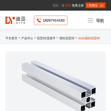
您好，请
登录
免费注册
购物车（
0
）
*
公司名称 :
*
姓名 :
18267414183
导航
*
手机 :
固定电话 :
个人邮箱 :
请选择省
/
*
所在地区 :
请选择市
/
请选择县
*
详细地址 :
>
>
>
>
平台首页
产品中心
铝型材/连接件
国标铝型材
4040国标铝型材
*
所在职位 :
请选择申请人职位
提
取 消
交