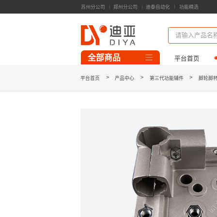
苏州分公司
郑州分公司
迪泰自动化
功能精选
精益管零部件
精益工装模组
输送线模组
全部商品
平台首页
一代精益管/连接件
>
>
>
平台首页
产品中心
第三代功能辅件
脚轮脚
3D模型库下载
案例库
第三代精益管
第三代功能辅件
铝型材/连接件
台面板/工装板
脚轮/地脚/牵引
流利条/接头
看板/标识牌
工作台/周转车/料架
精益柔性线
自动化类线体