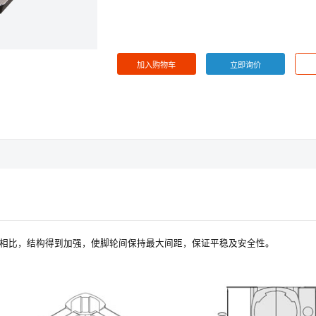
*
所在职位 :
请选择申请人职位
提 交
取 消
加入购物车
立即询价
相比，结构得到加强，使脚轮间保持最大间距，保证平稳及安全性。
注册账号点这里
登录