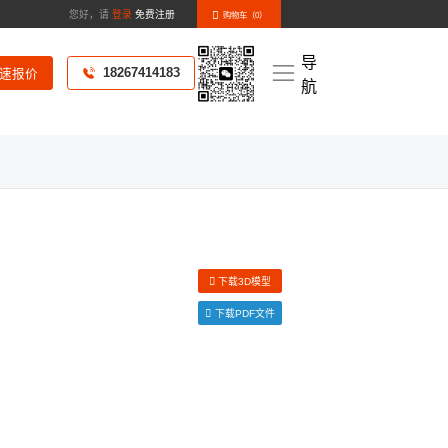
您好，请
登录
免费注册
购物车（
0
）
导
18267414183
速报价
航
化样册》
新闻资讯
下载3D模型
下载PDF文件