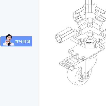
*
反馈(
*
您的
*
电子