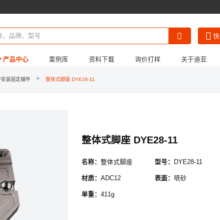
快
产品中心
案例库
资料下载
询价打样
关于迪亚
*
公司名称 :
>
杯安装固定辅件
整体式脚座 DYE28-11
《迪亚画册》
《产品3D模型合集》
公司简介
《LCIA低成本自动
招贤纳士
*
姓名 :
*
手机 :
整体式脚座 DYE28-11
固定电话 :
名称：
整体式脚座
型号：
DYE28-11
个人邮箱 :
材质：
ADC12
表面：
喷砂
/
/
请选择省
请选择市
请选择县
*
所在地区 :
单重：
411g
*
详细地址 :