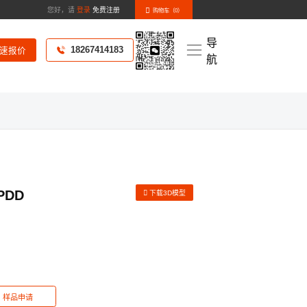
您好，请
登录
免费注册
购物车（
0
）
导
18267414183
速报价
航
化样册》
新闻资讯
PDD
下载3D模型
样品申请