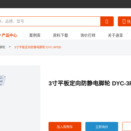
快
产品中心
案例库
资料下载
询价打样
关于迪亚
*
公司名称 :
>
脚轮
3寸平板定向防静电脚轮 DYC-3PDD
《迪亚画册》
《产品3D模型合集》
公司简介
《LCIA低成本自动
招贤纳士
*
姓名 :
*
手机 :
3寸平板定向防静电脚轮 DYC-3
固定电话 :
个人邮箱 :
/
/
请选择省
请选择市
请选择县
*
所在地区 :
*
详细地址 :
加入购物车
立即询价