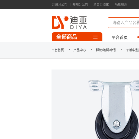
苏州分公司
郑州分公司
迪泰自动化
功能精选
精益管零部件
精益工装模组
输送线模组
全部商品
平台首页
一代精益管/连接件
>
>
>
平台首页
产品中心
脚轮/地脚/牵引
平板中型
3D模型库下载
案例库
第三代精益管
第三代功能辅件
铝型材/连接件
台面板/工装板
脚轮/地脚/牵引
流利条/接头
看板/标识牌
工作台/周转车/料架
精益柔性线
自动化类线体