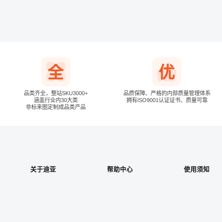
确认提交
其他登录方式
手机号登录
品类齐全，整站SKU3000+
品质保障、严格的内部质量管理体系
涵盖行业内30大类
拥有ISO9001认证证书、质量可靠
非标来图定制成品类产品
下次自动登录
关于迪亚
帮助中心
使用须知