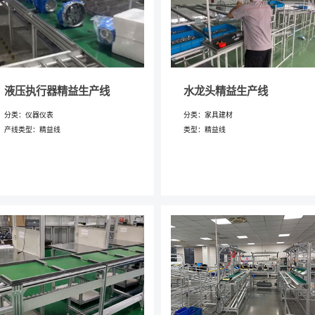
注册账号点这里
登录
投诉)内容
微信登录
账号登录
液压执行器精益生产线
水龙头精益生产线
请使用微信扫码登录
分类：仪器仪表
分类：家具建材
姓名
*
您的电话
产线类型：精益线
类型：精益线
正在开发中， 敬请期待……
邮箱
*
公司名称
确认提交
其他登录方式
手机号登录