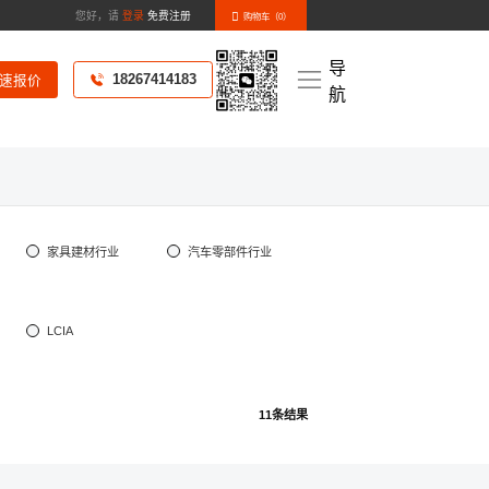
您好，请
登录
免费注册
购物车（
0
）
导
18267414183
速报价
航
化样册》
新闻资讯
家具建材行业
汽车零部件行业
LCIA
11条结果