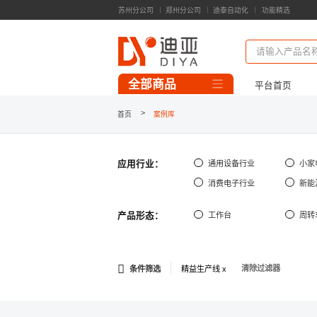
苏州分公司
郑州分公司
迪泰自动化
功能精选
精益管零部件
精益工装模组
输送线模组
全部商品
平台首页
一代精益管/连接件
>
首页
案例库
3D模型库下载
案例库
第三代精益管
第三代功能辅件
应用行业：
通用设备行业
小家
铝型材/连接件
消费电子行业
新能
台面板/工装板
脚轮/地脚/牵引
产品形态：
工作台
周转
流利条/接头
看板/标识牌
清除过滤器
工作台/周转车/料架
条件筛选
精益生产线 x
精益柔性线
自动化类线体