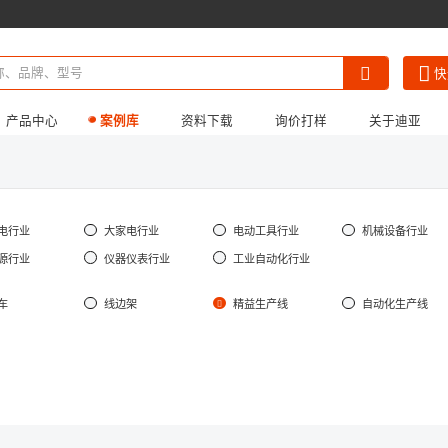
快
产品中心
案例库
资料下载
询价打样
关于迪亚
《迪亚画册》
《产品3D模型合集》
公司简介
《LCIA低成本自动
招贤纳士
电行业
大家电行业
电动工具行业
机械设备行业
源行业
仪器仪表行业
工业自动化行业
车
线边架
精益生产线
自动化生产线